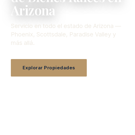
Arizona
Servicio en todo el estado de Arizona —
Phoenix, Scottsdale, Paradise Valley y
más allá.
Explorar Propiedades
Hablar con Nuestro Equipo