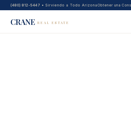
(480) 812-5447
•
Sirviendo a Todo Arizona
Obtener una Cons
CRANE
REAL ESTATE