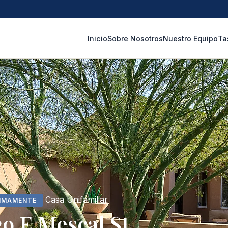
Inicio
Sobre Nosotros
Nuestro Equipo
Ta
Casa Unifamiliar
IMAMENTE
29 E Mescal St.