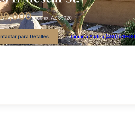
99,000
Phoenix, AZ 85020
ntactar para Detalles
Llamar a Yadira (480) 519-3