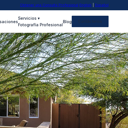
Obtener una Consulta Profesional
English
|
Español
Servicios
▾
saciones
Blog
Contáctenos
Fotografía Profesional