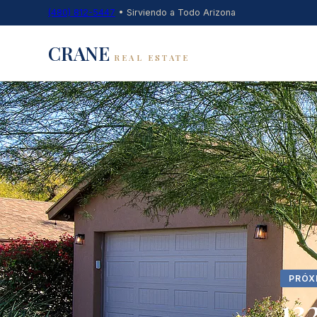
(480) 812-5447
•
Sirviendo a Todo Arizona
CRANE
REAL ESTATE
PRÓX
13