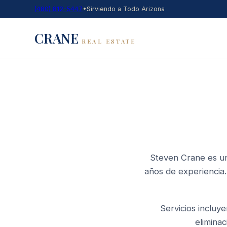
(480) 812-5447
•
Sirviendo a Todo Arizona
CRANE
REAL ESTATE
Steven Crane es un
años de experiencia.
Servicios incluye
eliminac