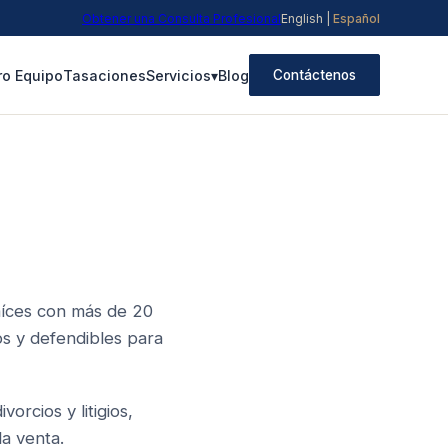
Obtener una Consulta Profesional
English
|
Español
ro Equipo
Tasaciones
Servicios
▾
Blog
Contáctenos
aíces con más de 20
os y defendibles para
orcios y litigios,
la venta.